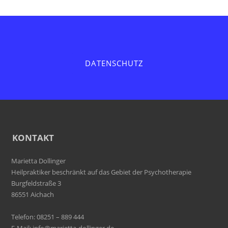
DATENSCHUTZ
KONTAKT
Marietta Dollinger
Heilpraktiker beschränkt auf das Gebiet der Psychotherapie
Burgfeldstraße 3
86551 Aichach
Telefon: 08251 – 889 444
E-Mail:
info@marietta-dollinger.de