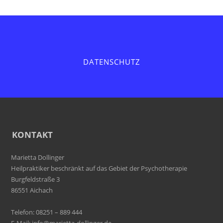
DATENSCHUTZ
KONTAKT
Marietta Dollinger
Heilpraktiker beschränkt auf das Gebiet der Psychotherapie
Burgfeldstraße 3
86551 Aichach
Telefon: 08251 – 889 444
E-Mail:
info@marietta-dollinger.de