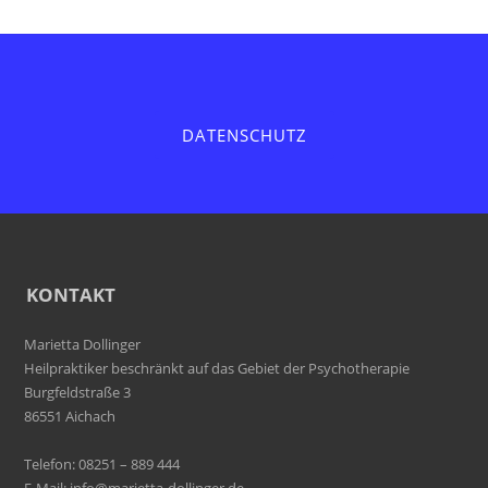
DATENSCHUTZ
KONTAKT
Marietta Dollinger
Heilpraktiker beschränkt auf das Gebiet der Psychotherapie
Burgfeldstraße 3
86551 Aichach
Telefon: 08251 – 889 444
E-Mail:
info@marietta-dollinger.de