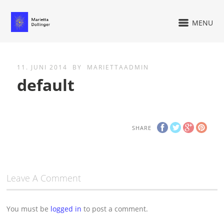
MENU
11. JUNI 2014
BY
MARIETTAADMIN
default
SHARE
Leave A Comment
You must be
logged in
to post a comment.