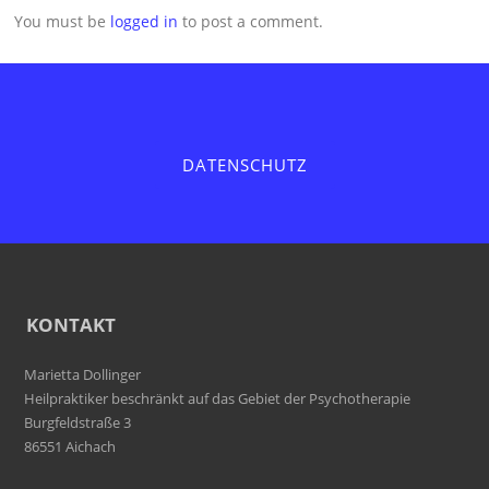
You must be
logged in
to post a comment.
DATENSCHUTZ
KONTAKT
Marietta Dollinger
Heilpraktiker beschränkt auf das Gebiet der Psychotherapie
Burgfeldstraße 3
86551 Aichach